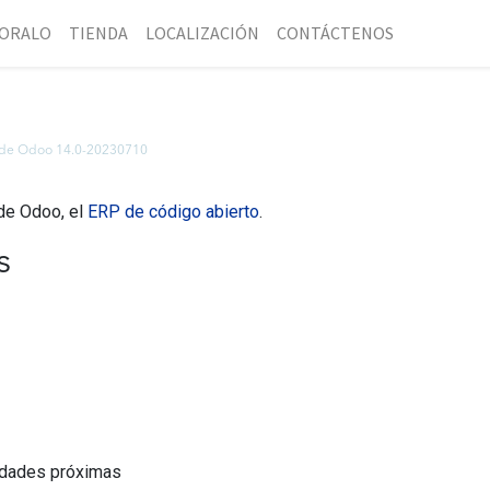
ORALO
TIENDA
LOCALIZACIÓN
CONTÁCTENOS
 de Odoo 14.0-20230710
 de Odoo, el
ERP de código abierto
.
s
nidades próximas