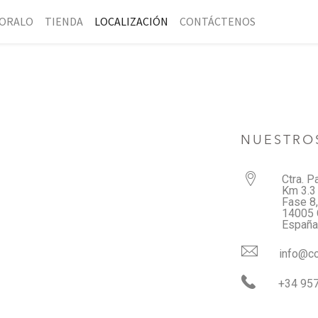
ORALO
TIENDA
LOCALIZACIÓN
CONTÁCTENOS
NUESTRO
Ctra. P
Km 3.3
Fase 8
14005 
España
info@co
+34 957